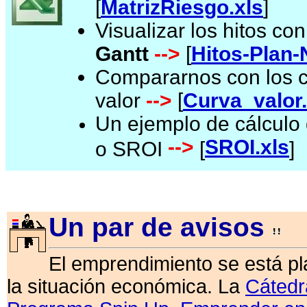
[
MatrizRiesgo.xls
]
Visualizar los hitos con
Gantt
-->
[
Hitos-Plan-
Compararnos con los c
valor
-->
[
Curva_valor.
Un ejemplo de cálculo
-->
SROI.xls
o SROI
[
]
Un par de avisos
El emprendimiento se está p
la situación económica. La
Cátedr