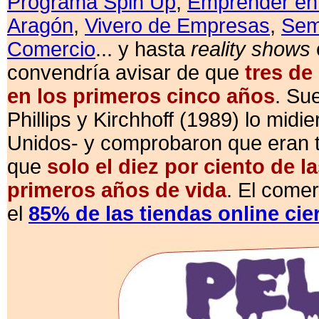
Programa Spin Up
,
Emprender en
Aragón
,
Vivero de Empresas
,
Semi
Comercio
... y hasta
reality shows
convendría avisar de que
tres de
en los primeros cinco años
. Su
Phillips y Kirchhoff (1989) lo mid
Unidos- y comprobaron que eran t
que
solo el diez por ciento de 
primeros años de vida
. El come
el
85% de las tiendas online cie