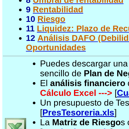
9
Rentabilidad
10
Riesgo
11
Liquidez: Plazo de Rec
12
Análisis DAFO (Debili
Oportunidades
Puedes descargar un
sencillo de
Plan de Ne
El
análisis financiero
Cálculo Excel
--->
[
Cu
Un presupuesto de Tes
[
PresTesoreria.xls
]
La
Matriz de Riesgo
s