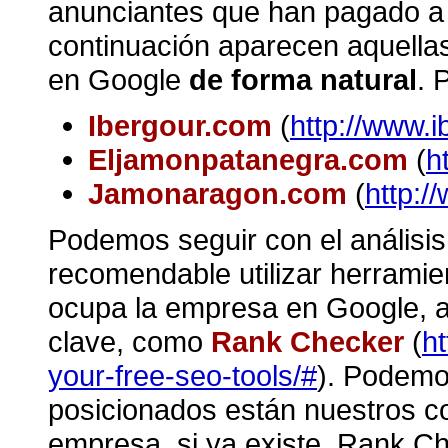
anunciantes que han pagado a 
continuación aparecen aquella
en Google
de forma natural
. 
Ibergour.com
(
http://www.
Eljamonpatanegra.com
(
h
Jamonaragon.com
(
http:
Podemos seguir con el anális
recomendable utilizar herramie
ocupa la empresa en Google, a 
clave, como
Rank Checker
(
h
your-free-seo-tools/#
). Podemos
posicionados están nuestros co
empresa, si ya existe. Rank C